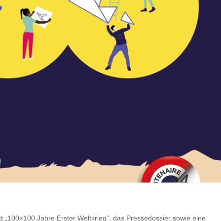
kt „100×100 Jahre Erster Weltkrieg”, das Pressedossier sowie eine