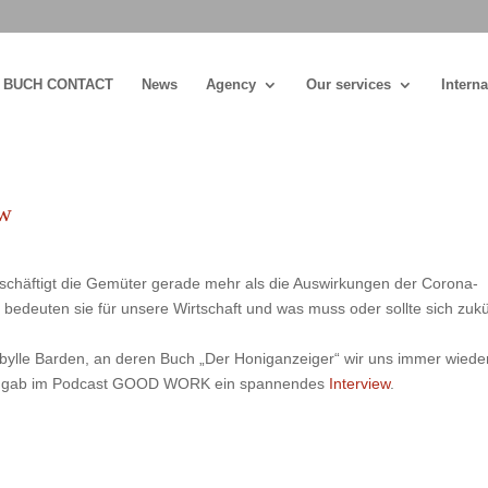
BUCH CONTACT
News
Agency
Our services
Interna
ew
chäftigt die Gemüter gerade mehr als die Auswirkungen der Corona-
edeuten sie für unsere Wirtschaft und was muss oder sollte sich zukü
ibylle Barden, an deren Buch „Der Honiganzeiger“ wir uns immer wiede
en, gab im Podcast GOOD WORK ein spannendes
Interview
.