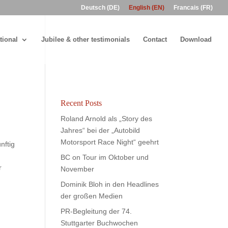
Deutsch (DE)
English (EN)
Francais (FR)
tional
Jubilee & other testimonials
Contact
Download
Recent Posts
Roland Arnold als „Story des
Jahres“ bei der „Autobild
Motorsport Race Night“ geehrt
nftig
BC on Tour im Oktober und
r
November
Dominik Bloh in den Headlines
der großen Medien
PR-Begleitung der 74.
Stuttgarter Buchwochen