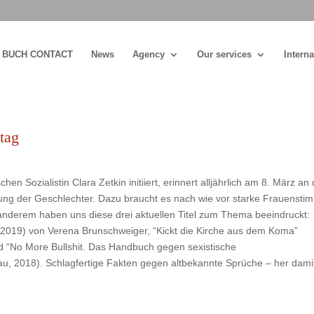
BUCH CONTACT
News
Agency
Our services
Interna
tag
n Sozialistin Clara Zetkin initiiert, erinnert alljährlich am 8. März an 
lung der Geschlechter. Dazu braucht es nach wie vor starke Frauenst
 anderem haben uns diese drei aktuellen Titel zum Thema beeindruckt:
rz 2019) von Verena Brunschweiger, “Kickt die Kirche aus dem Koma”
d “No More Bullshit. Das Handbuch gegen sexistische
u, 2018). Schlagfertige Fakten gegen altbekannte Sprüche – her dami