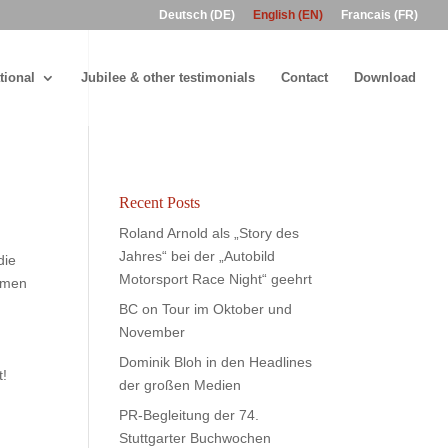
Deutsch (DE)
English (EN)
Francais (FR)
tional
Jubilee & other testimonials
Contact
Download
Recent Posts
Roland Arnold als „Story des
Jahres“ bei der „Autobild
die
Motorsport Race Night“ geehrt
immen
BC on Tour im Oktober und
November
Dominik Bloh in den Headlines
t!
der großen Medien
PR-Begleitung der 74.
Stuttgarter Buchwochen