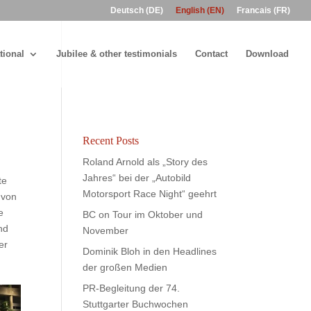
Deutsch (DE)
English (EN)
Francais (FR)
tional
Jubilee & other testimonials
Contact
Download
Recent Posts
Roland Arnold als „Story des
Jahres“ bei der „Autobild
te
Motorsport Race Night“ geehrt
 von
e
BC on Tour im Oktober und
nd
November
er
Dominik Bloh in den Headlines
der großen Medien
PR-Begleitung der 74.
Stuttgarter Buchwochen