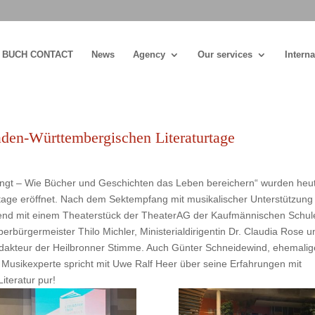
BUCH CONTACT
News
Agency
Our services
Interna
aden-Württembergischen Literaturtage
ngt – Wie Bücher und Geschichten das Leben bereichern“ wurden heu
tage eröffnet. Nach dem Sektempfang mit musikalischer Unterstützung
abend mit einem Theaterstück der TheaterAG der Kaufmännischen Schul
bürgermeister Thilo Michler, Ministerialdirigentin Dr. Claudia Rose u
dakteur der Heilbronner Stimme. Auch Günter Schneidewind, ehemalig
Musikexperte spricht mit Uwe Ralf Heer über seine Erfahrungen mit
iteratur pur!